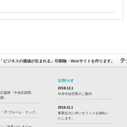
テ
ph × Logic 「ビジネスの価値が生まれる」印刷物・Webサイトを作ります。
お知らせ
2018.12.1
報応援隊「中央区新聞」
年末年始営業のご案内
新聞」
2016.11.1
「JT プルーム・テック」
事業拡大に伴いオフィスを移転い
たします。
ン「浅草バル オリー