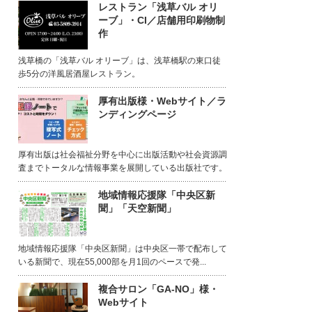
レストラン「浅草バル オリ
ーブ」・CI／店舗用印刷物制
作
浅草橋の「浅草バル オリーブ」は、浅草橋駅の東口徒
歩5分の洋風居酒屋レストラン。
厚有出版様・Webサイト／ラ
ンディングページ
厚有出版は社会福祉分野を中心に出版活動や社会資源調
査までトータルな情報事業を展開している出版社です。
地域情報応援隊「中央区新
聞」「天空新聞」
地域情報応援隊「中央区新聞」は中央区一帯で配布して
いる新聞で、現在55,000部を月1回のペースで発...
複合サロン「GA-NO」様・
Webサイト